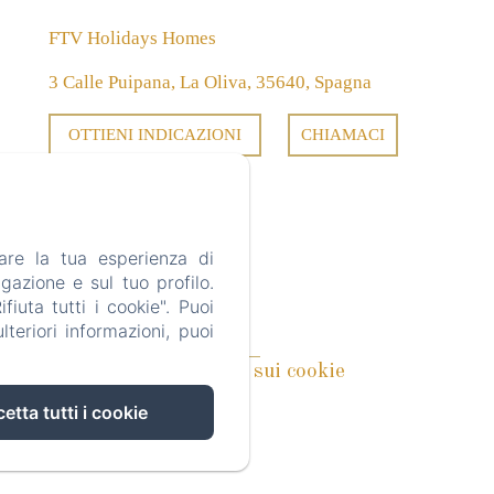
FTV Holidays Homes
3 Calle Puipana, La Oliva, 35640, Spagna
OTTIENI INDICAZIONI
CHIAMACI
es
are la tua esperienza di
gazione e sul tuo profilo.
iuta tutti i cookie". Puoi
teriori informazioni, puoi
acy
Note legali
Informazioni sui cookie
etta tutti i cookie