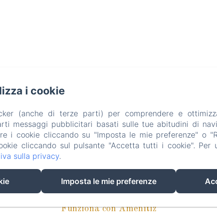
ilizza i cookie
TV Holidays Hom
acker (anche di terze parti) per comprendere e ottimizz
ti messaggi pubblicitari basati sulle tue abitudini di navi
are i cookie cliccando su "Imposta le mie preferenze" o "Rif
ookie cliccando sul pulsante "Accetta tutti i cookie". Per ul
iva sulla privacy
.
m
New Menu Item
Contatta
Informativa Priv
kie
Imposta le mie preferenze
Acc
EN
ES
IT
Funziona con Amenitiz