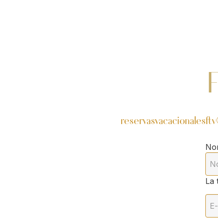
reservasvacacionalesft
No
La 