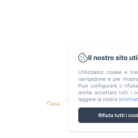
Il nostro sito ut
F
Utilizziamo cookie e tr
navigazione e per mostrar
Puoi configurare o rifiut
anche accettare tutti i c
leggere la nostra
Informat
Casa
Camere
New Menu Ite
Rifiuta tutti i coo