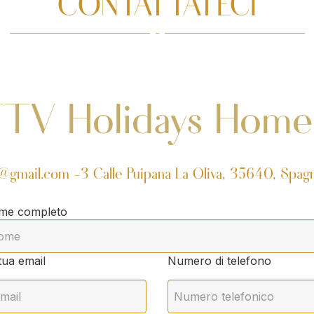
CONTATTATECI
FTV Holidays Home
v@gmail.com
-
3 Calle Puipana
La Oliva, 35640, Spag
me completo
tua email
Numero di telefono