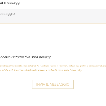
uoi messaggi
ccetto l'informativa sulla privacy
 raccolti in questo modulo sono trattati da FTV Holidays Homes e Amenitiz Solutions per gestire le informazioni di richi
to sul sito web https://www.ftvholidayshomes.com in conformità con la nostra Privacy Policy.