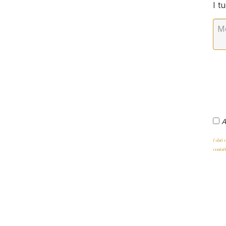
I t
A
I dati
contat