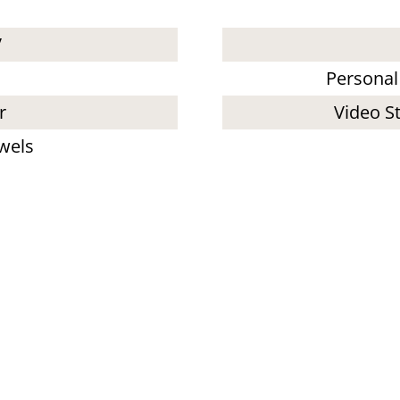
V
Personal
r
Video St
owels