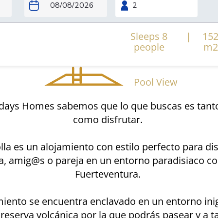
Sleeps 8
|
15
people
m2
Pool View
idays Homes sabemos que lo que buscas es tant
como disfrutar.
la es un alojamiento con estilo perfecto para dis
ia, amig@s o pareja en un entorno paradisiaco c
Fuerteventura.
miento se encuentra enclavado en un entorno ini
 reserva volcánica por la que podrás pasear y a t