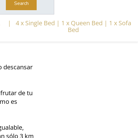
Search
2
|
4 x Single Bed
|
1 x Queen Bed
|
1 x Sofa
Bed
o descansar
frutar de tu
omo es
gualable,
an sólo 3 km