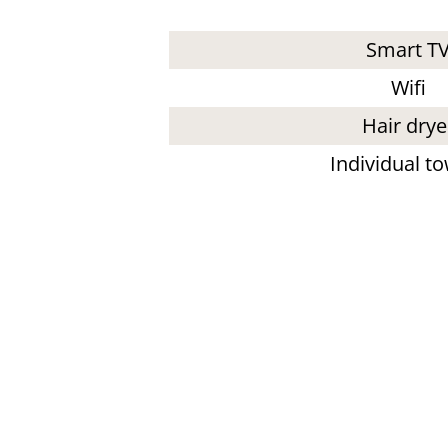
Smart T
Wifi
Hair drye
Individual t