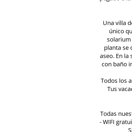
Una villa 
único qu
solarium 
planta se 
aseo. En la
con baño i
Todos los a
Tus vacac
Todas nuest
⁃ WIFI gratu
S