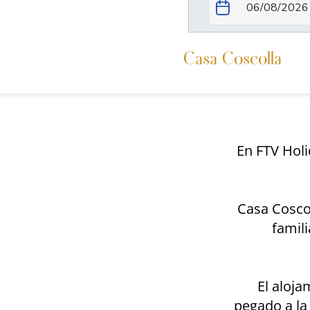
Casa Coscolla
En FTV Hol
Casa Coscol
famil
El aloja
pegado a la