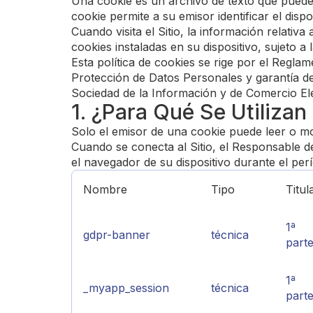
Una cookie es un archivo de texto que puede 
cookie permite a su emisor identificar el disp
Cuando visita el Sitio, la información relativ
cookies instaladas en su dispositivo, sujeto 
Esta política de cookies se rige por el Regl
Protección de Datos Personales y garantía de 
Sociedad de la Información y de Comercio Ele
1. ¿Para Qué Se Utilizan
Solo el emisor de una cookie puede leer o mod
Cuando se conecta al Sitio, el Responsable de
el navegador de su dispositivo durante el per
Nombre
Tipo
Titul
1ª
gdpr-banner
técnica
part
1ª
_myapp_session
técnica
part