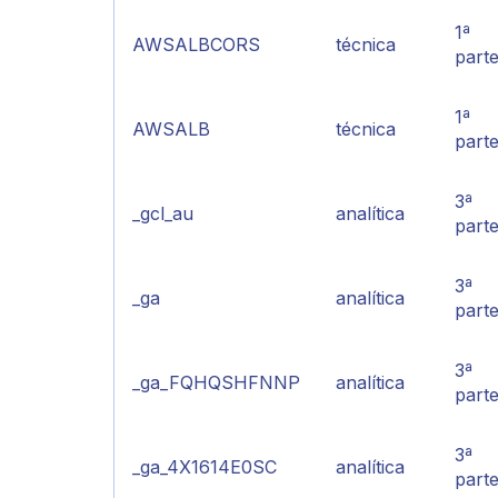
1ª
AWSALBCORS
técnica
part
1ª
AWSALB
técnica
part
3ª
_gcl_au
analítica
part
3ª
_ga
analítica
part
3ª
_ga_FQHQSHFNNP
analítica
part
3ª
_ga_4X1614E0SC
analítica
part