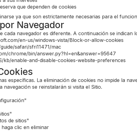
 a sus intereses
reserva que dependen de cookies
arse ya que son estrictamente necesarias para el funciona
 por Navegador
de cada navegador es diferente. A continuación se indican l
osoft.com/en-us/windows-vista/Block-or-allow-cookies
/guide/safari/sfri11471/mac
e.com/chrome/bin/answer.py?hl=en&answer=95647
-US/kb/enable-and-disable-cookies-website-preferences
 Cookies
as específicas. La eliminación de cookies no impide la nave
 navegación se reinstalarán si visita el Sitio.
figuración"
itios"
os de sitios"
haga clic en eliminar