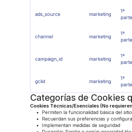
1ª
ads_source
marketing
part
1ª
channel
marketing
part
1ª
campaign_id
marketing
part
1ª
gclid
marketing
part
Categorías de Cookies q
Cookies Técnicas/Esenciales (No requiere
Permiten la funcionalidad básica del siti
Recuerdan sus preferencias y configur
Implementan medidas de seguridad
Duración: Sesión o según necesidad téc