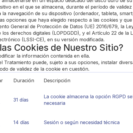
almacenarse en un espacio dedicado del disco duro de su d
ositivo en el que se almacena, durante el período de validez 
a a la navegación de su dispositivo (ordenador, tableta, smar
a las opciones que haya elegido respecto a las cookies y q
amento General de Protección de Datos (UE) 2016/679, la Le
los derechos digitales (LOPDGDD), y el Artículo 22 de la Le
ctrónico (LSSI-CE), en su versión modificada.
 las Cookies de Nuestro Sitio?
ificar la información contenida en ella.
l Tratamiento puede, sujeto a sus opciones, instalar diver
íodo de validez de la cookie en cuestión.
ar
Duración
Descripción
La cookie almacena la opción RGPD sel
31 días
e
necesaria
14 días
Sesión o según necesidad técnica
e