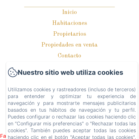
Inicio
Habitaciones
Propietarios
Propiedades en venta
Contacto
Política de privacidad
Nuestro sitio web utiliza cookies
Información legal
Información sobre cookies
Utilizamos cookies y rastreadores (incluso de terceros)
para entender y optimizar tu experiencia de
navegación y para mostrarte mensajes publicitarios
basados en tus hábitos de navegación y tu perfil.
Puedes configurar o rechazar las cookies haciendo clic
EN
ES
IT
en "Configurar mis preferencias" o "Rechazar todas las
Desarrollado con Amenitiz
cookies". También puedes aceptar todas las cookies
Failed to load BookingEngine/index: Loading chunk 1322
haciendo clic en el botón "Aceptar todas las cookies".