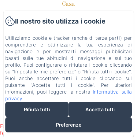
Casa
Camere
Il nostro sito utilizza i cookie
New Menu Item
New Menu Item
Utilizziamo cookie e tracker (anche di terze parti) per
comprendere e ottimizzare la tua esperienza di
Contatta
navigazione e per mostrarti messaggi pubblicitari
Informativa Privacy
basati sulle tue abitudini di navigazione e sul tuo
profilo. Puoi configurare o rifiutare i cookie cliccando
Note legali
su "Imposta le mie preferenze" o "Rifiuta tutti i cookie".
Puoi anche accettare tutti i cookie cliccando sul
Informazioni sui cookie
pulsante "Accetta tutti i cookie". Per ulteriori
informazioni, puoi leggere la nostra
Informativa sulla
privacy
.
EN
ES
IT
Rifiuta tutti
Accetta tutti
Funziona con Amenitiz
Preferenze
Failed to load BookingEngine/index: Loading chunk 1322
failed. (missing: